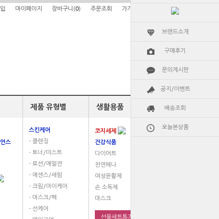
입
마이페이지
장바구니(
0
)
주문조회
가가알로에소개
브랜드소개
구매후기
문의게시판
공지/이벤트
제품 유형별
생활용품
배송조회
오늘본상품
스킨케어
코지세제
- 클렌징
언스
건강식품
- 토너/미스트
다이어트
- 로션/에멀젼
천연헤나
- 에센스/세럼
여성윤활제
- 크림/아이케어
손 소독제
- 마스크/팩
마스크
- 선케어
선물세트특가