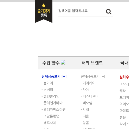
검색어를 입력하세요
수입 향수
해외 브랜드
국내
전체상품보기 [+]
전체상품보기 [+]
설화
- 불가리
- 메리케이
아모
- 버버리
- SK-II
헤라
- 캘빈클라인
- 에스티로더
프리메
- 돌체엔가바나
- 비오템
아이오
- 엘리자베스아덴
- 샤넬
마몽드
- 조말론런던
- 디올
한율
- 베르사체
- 랑콤
라네즈