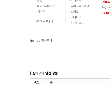
- 랑방
- 시세이도
에스
- 마이크제이콥스
- 엘리자베스아덴
녹십초
- 지미추
- 빌리프
Re:N
- 베네피트
MEN 남성 [+]
- 시크릿뮤즈
Home > 장바구니
번호
사진