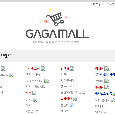
로그인
회원가
 브랜드
수
가가알로에
정관장
암웨이
마임화장품
아모스
유사나헬스사이
레퍼시픽
닥터포헤어
김정문 알로에
르네쎌
셀트리온
라
뉴랜드올네이처
인셀덤
쥬단학(한국화장품)
페
오휘
웰런스화장품
코리아나
숨37
935 발라또
동인비
더후
애터미
생그린
VDL(색조)
아르베라