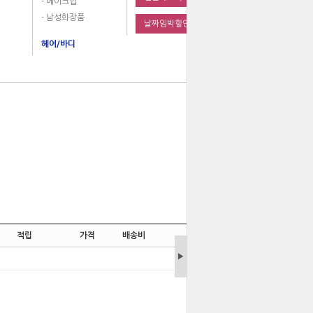
- 메이크업
- 남성화장품
날짜임박할인
헤어/바디
적립
가격
배송비
취소
▶