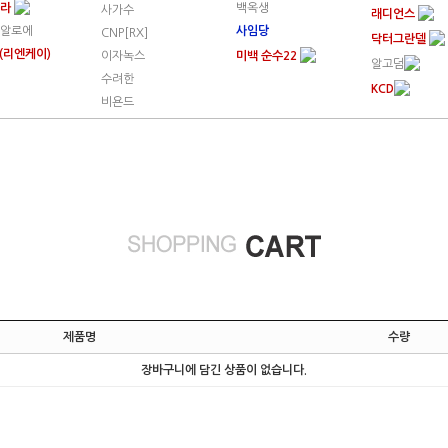
트라
백옥생
사가수
래디언스
알로에
사임당
CNP[RX]
닥터그란델
K(리엔케이)
이자녹스
미백 순수22
알고덤
수려한
KCD
비욘드
제품명
수량
장바구니에 담긴 상품이 없습니다.