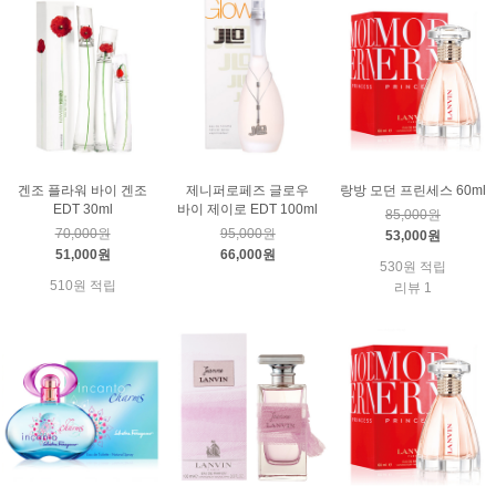
겐조 플라워 바이 겐조
제니퍼로페즈 글로우
랑방 모던 프린세스 60ml
EDT 30ml
바이 제이로 EDT 100ml
85,000원
70,000원
95,000원
53,000원
51,000원
66,000원
530원 적립
510원 적립
리뷰 1