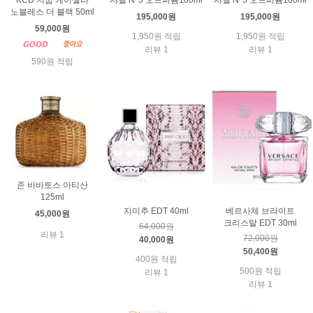
KCD 지쿱 케어셀라
샤넬 N°5 오드퍼퓸100ml
샤넬 N°5 오드퍼퓸100ml
노블레스 더 블랙 50ml
195,000원
195,000원
59,000원
1,950원 적립
1,950원 적립
리뷰 1
리뷰 1
590원 적립
존 바바토스 아티산
125ml
지미추 EDT 40ml
베르사체 브라이트
45,000원
크리스탈 EDT 30ml
64,000원
리뷰 1
72,000원
40,000원
50,400원
400원 적립
500원 적립
리뷰 1
리뷰 1