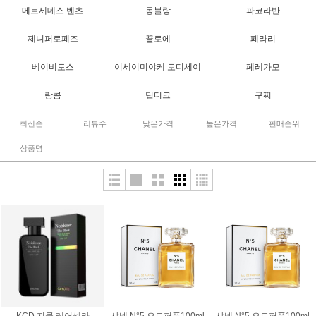
메르세데스 벤츠
몽블랑
파코라반
제니퍼로페즈
끌로에
페라리
베이비토스
이세이미야케 로디세이
페레가모
랑콤
딥디크
구찌
최신순
리뷰수
낮은가격
높은가격
판매순위
상품명