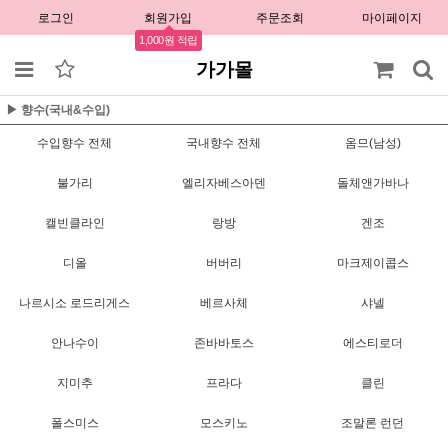
로그인
회원가입
주문조회
마이페이지
1,000원 적립
가가몰
▶ 향수(국내&수입)
수입향수 전체
국내향수 전체
옴므(남성)
불가리
엘리자베스아덴
돌체앤가바나
캘빈클라인
랑방
겐조
디올
버버리
마크제이콥스
나르시소 로드리게스
베르사체
샤넬
안나수이
존바바토스
에스티로더
지미추
프라다
클린
폴스미스
모스키노
조말론 런던