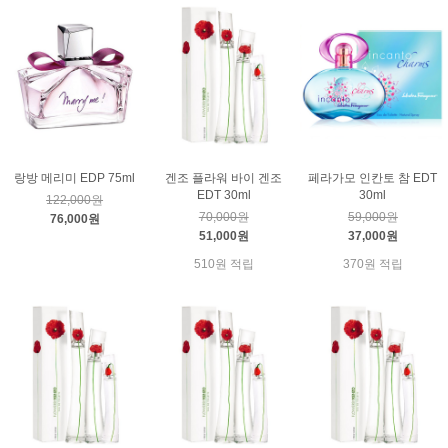
랑방 메리미 EDP 75ml
겐조 플라워 바이 겐조
페라가모 인칸토 참 EDT
EDT 30ml
30ml
122,000원
70,000원
59,000원
76,000원
51,000원
37,000원
510원 적립
370원 적립