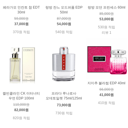
페라가모 인칸토 참 EDT
랑방 잔느 오드퍼퓸 EDP
랑방 모던 프린세스 60ml
30ml
50ml
85,000원
59,000원
87,000원
53,000원
37,000원
54,000원
530원 적립
370원 적립
540원 적립
리뷰 1
지미추 블라썸 EDP 40ml
66,000원
캘빈클라인 CK 이터너티
프라다 루나로사
41,000원
우먼 EDP 100ml
오데토일렛 75ml/125ml
410원 적립
110,000원
73,900원
82,000원
730원 적립
820원 적립