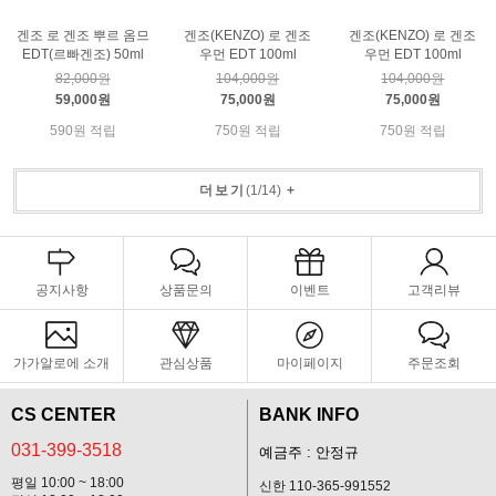
겐조 로 겐조 뿌르 옴므
겐조(KENZO) 로 겐조
겐조(KENZO) 로 겐조
EDT(르빠겐조) 50ml
우먼 EDT 100ml
우먼 EDT 100ml
82,000원
104,000원
104,000원
59,000원
75,000원
75,000원
590원 적립
750원 적립
750원 적립
더보기
(
1
/
14
)
+
공지사항
상품문의
이벤트
고객리뷰
가가알로에 소개
관심상품
마이페이지
주문조회
CS CENTER
BANK INFO
031-399-3518
예금주 : 안정규
평일 10:00 ~ 18:00
신한 110-365-991552