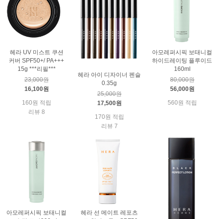
헤라 UV 미스트 쿠션
아모레퍼시픽 보태니컬
커버 SPF50+/ PA+++
하이드레이팅 플루이드
15g ***리필***
160ml
헤라 아이 디자이너 펜슬
23,000원
80,000원
0.35g
16,100원
56,000원
25,000원
160원 적립
560원 적립
17,500원
리뷰 8
170원 적립
리뷰 7
아모레퍼시픽 보태니컬
헤라 선 메이트 레포츠