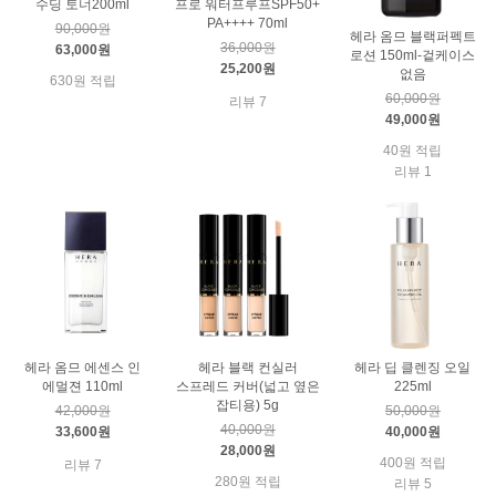
수딩 토너200ml
프로 워터프루프SPF50+
PA++++ 70ml
90,000원
헤라 옴므 블랙퍼펙트
36,000원
63,000원
로션 150ml-겉케이스
25,200원
없음
630원 적립
60,000원
리뷰 7
49,000원
40원 적립
리뷰 1
헤라 옴므 에센스 인
헤라 블랙 컨실러
헤라 딥 클렌징 오일
에멀젼 110ml
스프레드 커버(넓고 옆은
225ml
잡티용) 5g
42,000원
50,000원
40,000원
33,600원
40,000원
28,000원
400원 적립
리뷰 7
280원 적립
리뷰 5