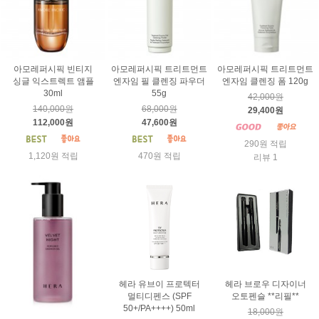
아모레퍼시픽 빈티지
아모레퍼시픽 트리트먼트
아모레퍼시픽 트리트먼트
싱글 익스트렉트 앰플
엔자임 필 클렌징 파우더
엔자임 클렌징 폼 120g
30ml
55g
42,000원
140,000원
68,000원
29,400원
112,000원
47,600원
290원 적립
1,120원 적립
470원 적립
리뷰 1
헤라 유브이 프로텍터
헤라 브로우 디자이너
멀티디펜스 (SPF
오토펜슬 **리필**
50+/PA++++) 50ml
18,000원