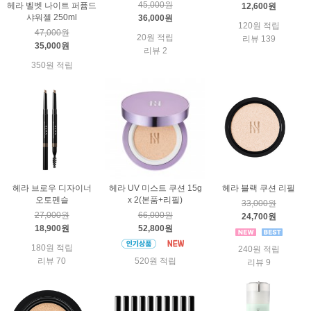
45,000원
헤라 벨벳 나이트 퍼퓸드
12,600원
샤워젤 250ml
36,000원
120원 적립
47,000원
20원 적립
리뷰 139
35,000원
리뷰 2
350원 적립
헤라 브로우 디자이너
헤라 UV 미스트 쿠션 15g
헤라 블랙 쿠션 리필
오토펜슬
x 2(본품+리필)
33,000원
27,000원
66,000원
24,700원
18,900원
52,800원
180원 적립
240원 적립
리뷰 70
520원 적립
리뷰 9