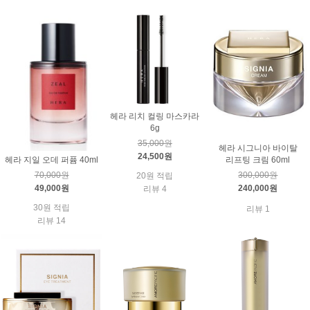
헤라 리치 컬링 마스카라
6g
35,000원
헤라 시그니아 바이탈
24,500원
헤라 지일 오데 퍼퓸 40ml
리프팅 크림 60ml
70,000원
300,000원
20원 적립
49,000원
240,000원
리뷰 4
30원 적립
리뷰 1
리뷰 14