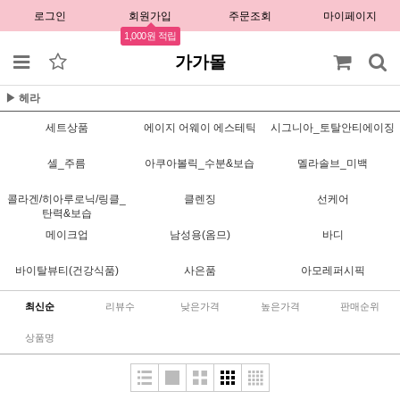
로그인
회원가입
주문조회
마이페이지
1,000원 적립
가가몰
▶ 헤라
세트상품
에이지 어웨이 에스테틱
시그니아_토탈안티에이징
셀_주름
아쿠아볼릭_수분&보습
멜라솔브_미백
콜라겐/히아루로닉/링클_
클렌징
선케어
탄력&보습
메이크업
남성용(옴므)
바디
바이탈뷰티(건강식품)
사은품
아모레퍼시픽
최신순
리뷰수
낮은가격
높은가격
판매순위
상품명