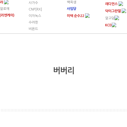
트라
백옥생
사가수
래디언스
알로에
사임당
CNP[RX]
닥터그란델
K(리엔케이)
이자녹스
미백 순수22
알고덤
수려한
KCD
비욘드
버버리