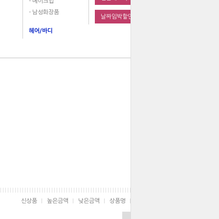
- 메이크업
- 남성화장품
날짜임박할인
헤어/바디
신상품
높은금액
낮은금액
상품명
판매순위