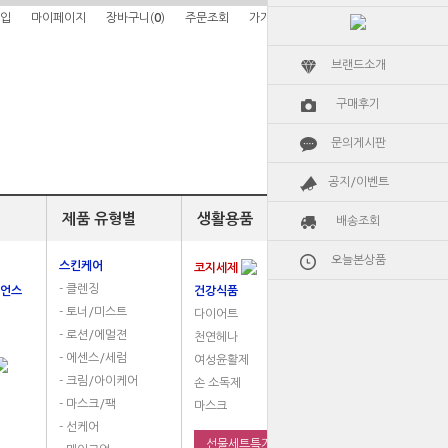
입
마이페이지
장바구니(
0
)
주문조회
가가알로에소개
브랜드소개
구매후기
문의게시판
공지/이벤트
제품 유형별
생활용품
배송조회
오늘본상품
스킨케어
코지세제
- 클렌징
언스
건강식품
- 토너/미스트
다이어트
- 로션/에멀젼
천연헤나
- 에센스/세럼
여성윤활제
- 크림/아이케어
손 소독제
- 마스크/팩
마스크
- 선케어
선물세트특가