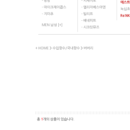
- 랑방
- 시세이도
에스
- 마이크제이콥스
- 엘리자베스아덴
녹십초
- 지미추
- 빌리프
Re:N
- 베네피트
MEN 남성 [+]
- 시크릿뮤즈
+ HOME
>
수입향수/국내향수
>
버버리
총
1
개의 상품이 있습니다.