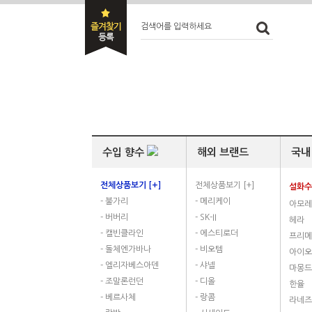
검색어를 입력하세요
수입 향수
해외 브랜드
국내
전체상품보기 [+]
전체상품보기 [+]
설화
- 불가리
- 메리케이
아모
- 버버리
- SK-II
헤라
- 캘빈클라인
- 에스티로더
프리메
- 돌체엔가바나
- 비오템
아이오
- 엘리자베스아덴
- 샤넬
마몽드
- 조말론런던
- 디올
한율
- 베르사체
- 랑콤
라네즈