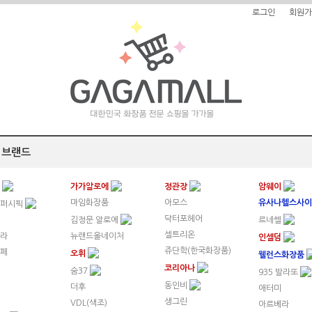
로그인
회원가
 브랜드
수
가가알로에
정관장
암웨이
마임화장품
아모스
유사나헬스사이
레퍼시픽
닥터포헤어
김정문 알로에
르네쎌
셀트리온
라
뉴랜드올네이처
인셀덤
쥬단학(한국화장품)
페
오휘
웰런스화장품
코리아나
숨37
935 발라또
동인비
더후
애터미
생그린
VDL(색조)
아르베라