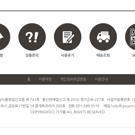
항
상품문의
사용후기
배송조회
홈
이용약관
개인정보취급방침
이용안내
품영업신고증 제 741호 통신판매업신고 제 2012-경가군포-227호 사업자등록번호 119-
포시 금당로17번길 14 광개토프라자 303호 전화 031-399-3518
메일
help@gagama
COPYRIGHT(C) 가가몰 ALL RIGHTS RESERVED