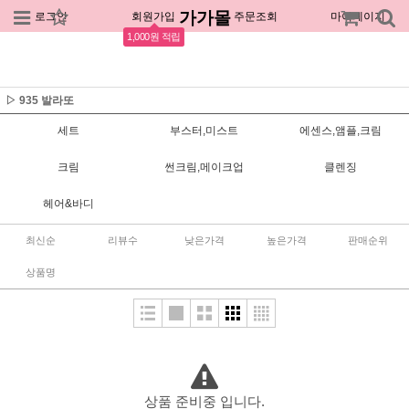
가가몰
로그인
회원가입
주문조회
마이페이지
1,000원 적립
▷ 935 발라또
세트
부스터,미스트
에센스,앰플,크림
크림
썬크림,메이크업
클렌징
헤어&바디
최신순
리뷰수
낮은가격
높은가격
판매순위
상품명
상품 준비중 입니다.