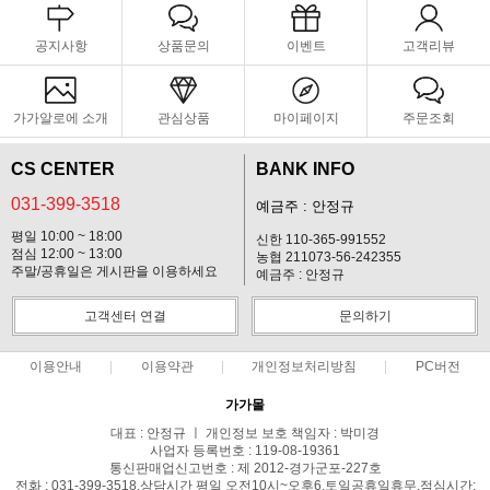
공지사항
상품문의
이벤트
고객리뷰
가가알로에 소개
관심상품
마이페이지
주문조회
CS CENTER
BANK INFO
031-399-3518
예금주 : 안정규
평일 10:00 ~ 18:00
신한 110-365-991552
점심 12:00 ~ 13:00
농협 211073-56-242355
주말/공휴일은 게시판을 이용하세요
예금주 : 안정규
고객센터 연결
문의하기
이용안내
이용약관
개인정보처리방침
PC버전
가가몰
대표 : 안정규 ㅣ 개인정보 보호 책임자 : 박미경
사업자 등록번호 : 119-08-19361
통신판매업신고번호 : 제 2012-경가군포-227호
전화 : 031-399-3518,상담시간 평일 오전10시~오후6,토일공휴일휴무,점심시간: