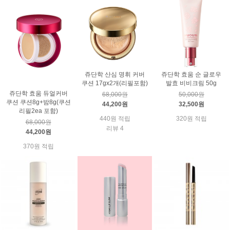
쥬단학 산심 명휘 커버
쥬단학 효움 순 글로우
쿠션 17gx2개(리필포함)
발효 비비크림 50g
쥬단학 효움 듀얼커버
68,000원
50,000원
쿠션 쿠션8g+밤8g(쿠션
44,200원
32,500원
리필2ea 포함)
440원 적립
320원 적립
68,000원
리뷰 4
44,200원
370원 적립