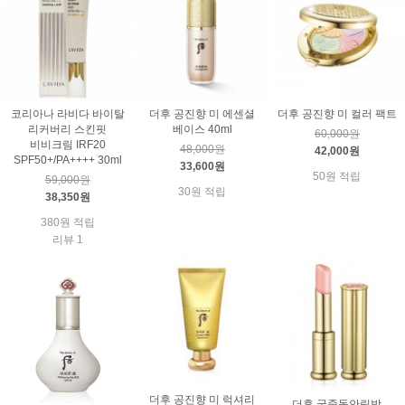
코리아나 라비다 바이탈
더후 공진향 미 에센셜
더후 공진향 미 컬러 팩트
리커버리 스킨핏
베이스 40ml
60,000원
비비크림 IRF20
48,000원
42,000원
SPF50+/PA++++ 30ml
33,600원
50원 적립
59,000원
30원 적립
38,350원
380원 적립
리뷰 1
더후 공진향 미 럭셔리
더후 궁중동안립밤