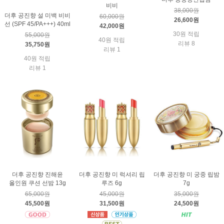
비비
38,000원
더후 공진향 설 미백 비비
60,000원
26,600원
선 (SPF 45/PA+++) 40ml
42,000원
30원 적립
55,000원
40원 적립
리뷰 8
35,750원
리뷰 1
40원 적립
리뷰 1
더후 공진향 진해윤
더후 공진향 미 럭셔리 립
더후 공진향 미 궁중 립밤
올인원 쿠션 선밤 13g
루즈 6g
7g
65,000원
45,000원
35,000원
45,500원
31,500원
24,500원