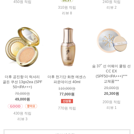
450원 적립
240원 적립
310원 적립
리뷰 2
리뷰 8
숨 37˚ 선 어웨이 쿨링 선
CC EX
(SPF50+/PA+++)***
더후 공진향 미 럭셔리
더후 천기단 화현 에센스
교체품***
골든 쿠션 13gx2ea (SPF
파운데이션 40ml
50+/PA+++)
29,000원
110,000원
20,300원
70,000원
77,000원
49,000원
200원 적립
리뷰 1
770원 적립
430원 적립
리뷰 3