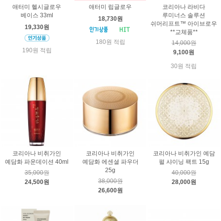
애터미 헬시글로우
애터미 립글로우
코리아나 라비다
베이스 33ml
루미너스 솔루션
18,730원
쉬머리프트™ 아이브로우
19,330원
**교체품**
180원 적립
14,000원
190원 적립
9,100원
30원 적립
코리아나 비취가인
코리아나 비취가인
코리아나 비취가인 예담
예담화 파운데이션 40ml
예담화 에센셜 파우더
펄 샤이닝 팩트 15g
25g
35,000원
40,000원
38,000원
24,500원
28,000원
26,600원