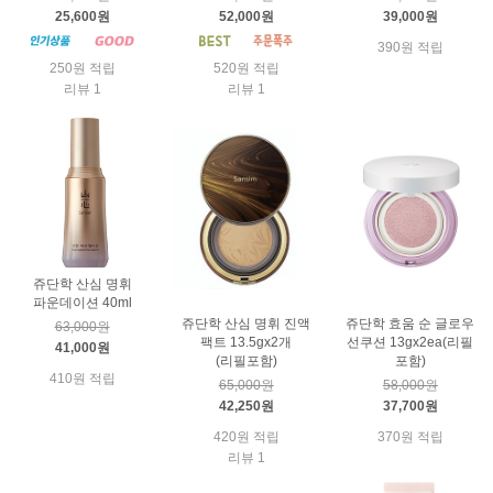
25,600원
52,000원
39,000원
390원 적립
250원 적립
520원 적립
리뷰 1
리뷰 1
쥬단학 산심 명휘
파운데이션 40ml
쥬단학 산심 명휘 진액
쥬단학 효움 순 글로우
63,000원
팩트 13.5gx2개
선쿠션 13gx2ea(리필
41,000원
(리필포함)
포함)
410원 적립
65,000원
58,000원
42,250원
37,700원
420원 적립
370원 적립
리뷰 1