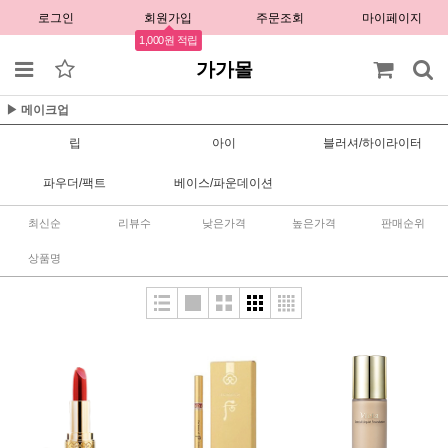
로그인
회원가입
주문조회
마이페이지
1,000원 적립
가가몰
▶ 메이크업
립
아이
블러셔/하이라이터
파우더/팩트
베이스/파운데이션
최신순
리뷰수
낮은가격
높은가격
판매순위
상품명