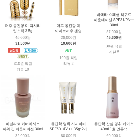
비에타 스페셜 리퀴드
파운데이션 SPF31/PA++
30ml
더후 공진향 미 럭셔리
더후 공진향 미
립스틱 3.5g
아이브러우 펜슬
57,000원
45,600원
45,000원
28,000원
31,500원
19,600원
30원 적립
리뷰 5
190원 적립
310원 적립
리뷰 2
리뷰 10
바닐라코 커버리셔스
쥬단학 명휘 시시비비
쥬단학 산심 명휘 베이스
파워 핏 파운데이션 30ml
SPF50+/PA++ 35g*2개
40ml 1호 연홍색
32,000원
80,000원
60,000원