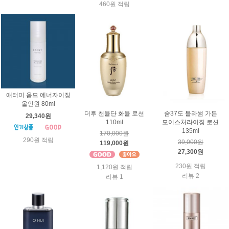
460원 적립
애터미 옴므 에너자이징
올인원 80ml
더후 천율단 화율 로션
숨37도 블라썸 가든
29,340원
110ml
모이스처라이징 로션
135ml
170,000원
290원 적립
39,000원
119,000원
27,300원
230원 적립
1,120원 적립
리뷰 2
리뷰 1