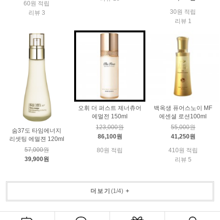
60원 적립
30원 적립
리뷰 3
리뷰 1
오휘 더 퍼스트 제너츄어
백옥생 퓨어스노이 MF
에멀전 150ml
에센셜 로션100ml
123,000원
55,000원
숨37도 타임에너지
86,100원
41,250원
리셋팅 에멀젼 120ml
57,000원
80원 적립
410원 적립
39,900원
리뷰 5
더보기
(
1
/
4
)
+