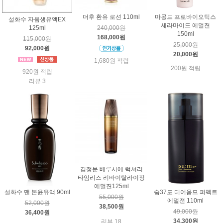
더후 환유 로션 110ml
마몽드 프로바이오틱스
설화수 자음생유액EX
세라마이드 에멀젼
125ml
240,000원
150ml
168,000원
115,000원
25,000원
92,000원
20,000원
1,680원 적립
200원 적립
920원 적립
리뷰 3
김정문 베루시에 럭셔리
타임리스 리바이탈라이징
에멀젼125ml
설화수 맨 본윤유액 90ml
숨37도 디어옴므 퍼펙트
55,000원
에멀젼 110ml
52,000원
38,500원
49,000원
36,400원
34,300원
리뷰 18