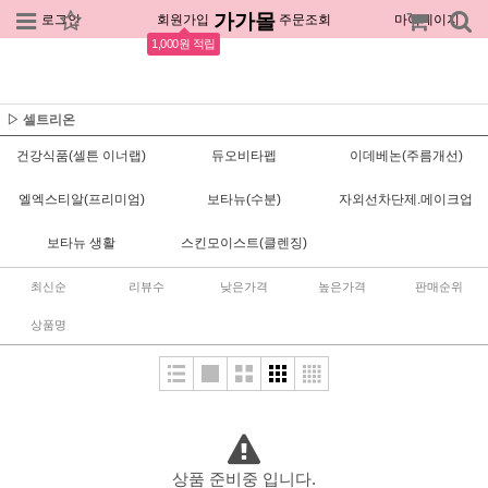
가가몰
로그인
회원가입
주문조회
마이페이지
1,000원 적립
▷ 셀트리온
건강식품(셀튼 이너랩)
듀오비타펩
이데베논(주름개선)
엘엑스티알(프리미엄)
보타뉴(수분)
자외선차단제.메이크업
보타뉴 생활
스킨모이스트(클렌징)
최신순
리뷰수
낮은가격
높은가격
판매순위
상품명
상품 준비중 입니다.