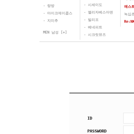
- 시세이도
- 랑방
에스
- 엘리자베스아덴
- 마이크제이콥스
녹십
- 빌리프
- 지미추
Re:
- 베네피트
MEN 남성 [+]
- 시크릿뮤즈
ID
PASSWORD