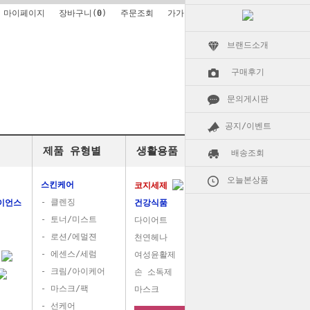
마이페이지
장바구니(
0
)
주문조회
가가알로에소개
브랜드소개
구매후기
문의게시판
공지/이벤트
제품 유형별
생활용품
배송조회
오늘본상품
스킨케어
코지세제
- 클렌징
이언스
건강식품
- 토너/미스트
다이어트
- 로션/에멀젼
천연헤나
- 에센스/세럼
여성윤활제
품
- 크림/아이케어
손 소독제
- 마스크/팩
마스크
- 선케어