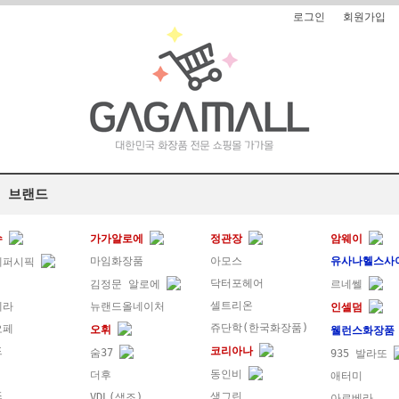
로그인
회원가입
 브랜드
수
가가알로에
정관장
암웨이
마임화장품
아모스
유사나헬스사
레퍼시픽
닥터포헤어
김정문 알로에
르네쎌
셀트리온
메라
뉴랜드올네이처
인셀덤
쥬단학(한국화장품)
오페
오휘
웰런스화장
드
코리아나
숨37
935 발라또
동인비
더후
애터미
즈
생그린
VDL(색조)
아르베라