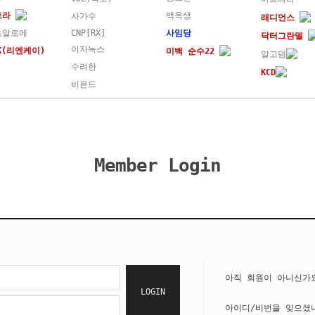
트라
백옥생
사가수
래디언스
초알로에
CNP[RX]
사임당
닥터그란델
이자녹스
NK(리엔케이)
미백 순수22
알고덤
수려한
KCD
비욘드
Member Login
아직 회원이 아니신가
LOGIN
아이디/비번을 잊으셨