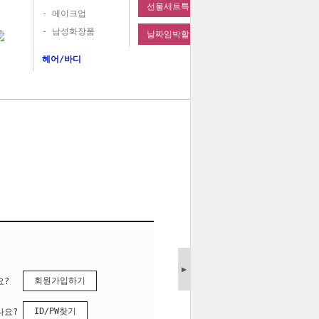
선물세트특가
- 메이크업
- 남성화장품
날짜임박할인
헤어/바디
▶
회원가입하기
요?
ID/PW찾기
나요?