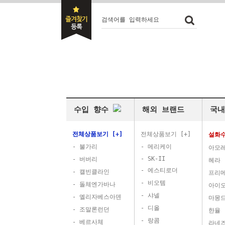
검색어를 입력하세요
수입 향수
해외 브랜드
국내
전체상품보기 [+]
전체상품보기 [+]
설화
- 불가리
- 메리케이
아모
- SK-II
- 버버리
헤라
- 에스티로더
- 캘빈클라인
프리
- 비오템
- 돌체엔가바나
아이
- 샤넬
- 엘리자베스아덴
마몽
- 디올
- 조말론런던
한율
- 랑콤
- 베르사체
라네