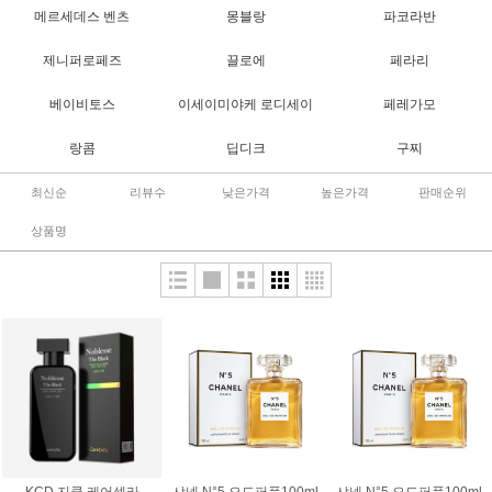
메르세데스 벤츠
몽블랑
파코라반
제니퍼로페즈
끌로에
페라리
베이비토스
이세이미야케 로디세이
페레가모
랑콤
딥디크
구찌
최신순
리뷰수
낮은가격
높은가격
판매순위
상품명