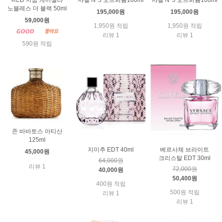
KCD 지쿱 케어셀라
샤넬 N°5 오드퍼퓸100ml
샤넬 N°5 오드퍼퓸100ml
노블레스 더 블랙 50ml
195,000원
195,000원
59,000원
1,950원 적립
1,950원 적립
리뷰 1
리뷰 1
590원 적립
존 바바토스 아티산
125ml
지미추 EDT 40ml
베르사체 브라이트
45,000원
크리스탈 EDT 30ml
64,000원
리뷰 1
72,000원
40,000원
50,400원
400원 적립
500원 적립
리뷰 1
리뷰 1