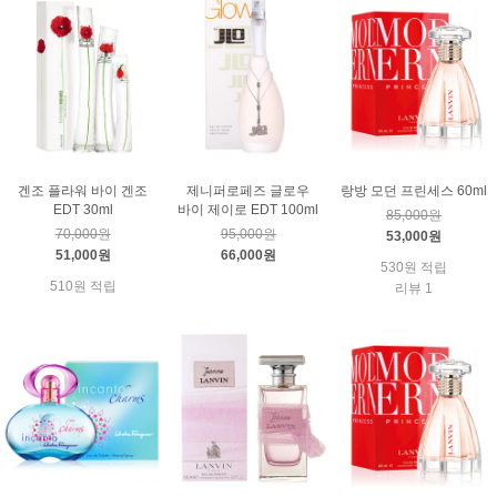
겐조 플라워 바이 겐조
제니퍼로페즈 글로우
랑방 모던 프린세스 60ml
EDT 30ml
바이 제이로 EDT 100ml
85,000원
70,000원
95,000원
53,000원
51,000원
66,000원
530원 적립
510원 적립
리뷰 1