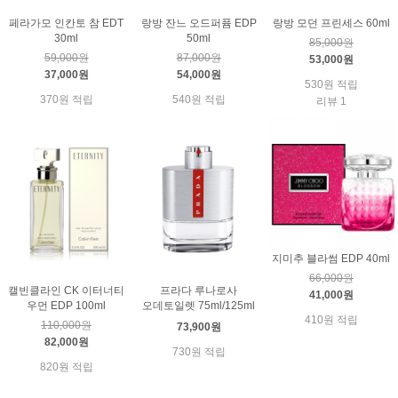
페라가모 인칸토 참 EDT
랑방 잔느 오드퍼퓸 EDP
랑방 모던 프린세스 60ml
30ml
50ml
85,000원
59,000원
87,000원
53,000원
37,000원
54,000원
530원 적립
370원 적립
540원 적립
리뷰 1
지미추 블라썸 EDP 40ml
66,000원
캘빈클라인 CK 이터너티
프라다 루나로사
41,000원
우먼 EDP 100ml
오데토일렛 75ml/125ml
410원 적립
110,000원
73,900원
82,000원
730원 적립
820원 적립