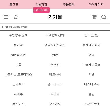
로그인
회원가입
주문조회
마이페이지
1,000원 적립
가가몰
▶ 향수(국내&수입)
수입향수 전체
국내향수 전체
옴므(남성)
불가리
엘리자베스아덴
돌체앤가바나
캘빈클라인
랑방
겐조
디올
버버리
마크제이콥스
나르시소 로드리게스
베르사체
샤넬
안나수이
존바바토스
에스티로더
지미추
프라다
클린
폴스미스
모스키노
조말론 런던