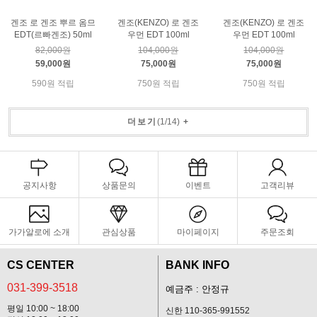
겐조 로 겐조 뿌르 옴므
겐조(KENZO) 로 겐조
겐조(KENZO) 로 겐조
EDT(르빠겐조) 50ml
우먼 EDT 100ml
우먼 EDT 100ml
82,000원
104,000원
104,000원
59,000원
75,000원
75,000원
590원 적립
750원 적립
750원 적립
더보기
(
1
/
14
)
+
공지사항
상품문의
이벤트
고객리뷰
가가알로에 소개
관심상품
마이페이지
주문조회
CS CENTER
BANK INFO
031-399-3518
예금주 : 안정규
평일 10:00 ~ 18:00
신한 110-365-991552