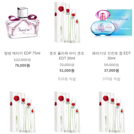
랑방 메리미 EDP 75ml
겐조 플라워 바이 겐조
페라가모 인칸토 참 EDT
EDT 30ml
30ml
122,000원
70,000원
59,000원
76,000원
51,000원
37,000원
510원 적립
370원 적립