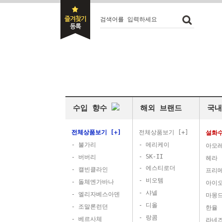
검색어를 입력하세요
수입 향수
해외 브랜드
국내
전체상품보기 [+]
전체상품보기 [+]
설화
- 불가리
- 메리케이
아모
- SK-II
- 버버리
헤라
- 에스티로더
- 캘빈클라인
프리
- 비오템
- 돌체엔가바나
아이
- 샤넬
- 엘리자베스아덴
마몽
- 디올
- 조말론런던
한율
- 랑콤
- 베르사체
라네