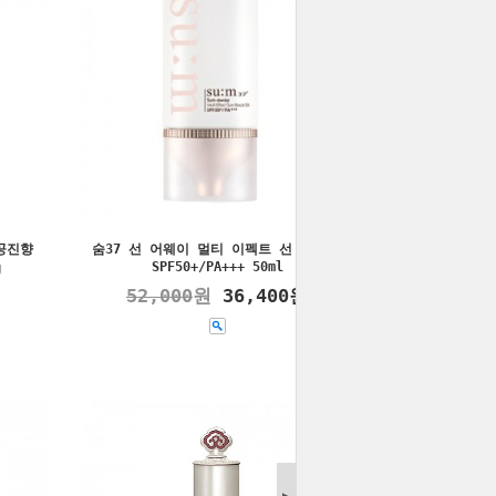
공진향
숨37 선 어웨이 멀티 이펙트 선 블럭AD
SPF50+/PA+++ 50ml
g
52,000
원
36,400원