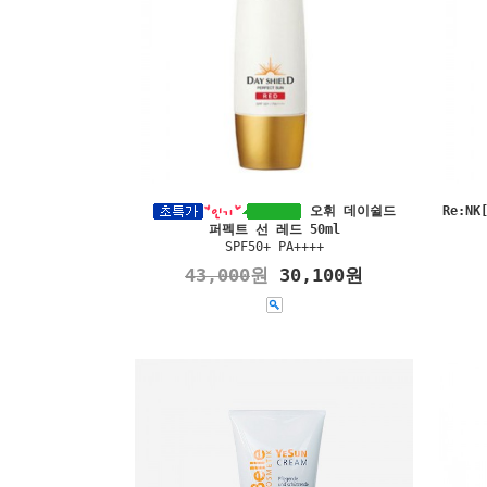
오휘 데이쉴드
Re:N
퍼펙트 선 레드 50ml
SPF50+ PA++++
43,000
원
30,100원