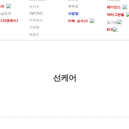
트라
백옥생
사가수
래디언스
초알로에
CNP[RX]
사임당
닥터그란델
이자녹스
NK(리엔케이)
미백 순수22
알고덤
수려한
KCD
비욘드
선케어