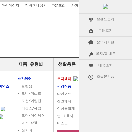
마이페이지
장바구니(
0
)
주문조회
가가알로에소개
브랜드소개
구매후기
문의게시판
공지/이벤트
제품 유형별
생활용품
배송조회
오늘본상품
스킨케어
코지세제
- 클렌징
이언스
건강식품
- 토너/미스트
다이어트
- 로션/에멀젼
천연헤나
- 에센스/세럼
여성윤활제
품
- 크림/아이케어
손 소독제
- 마스크/팩
마스크
- 선케어