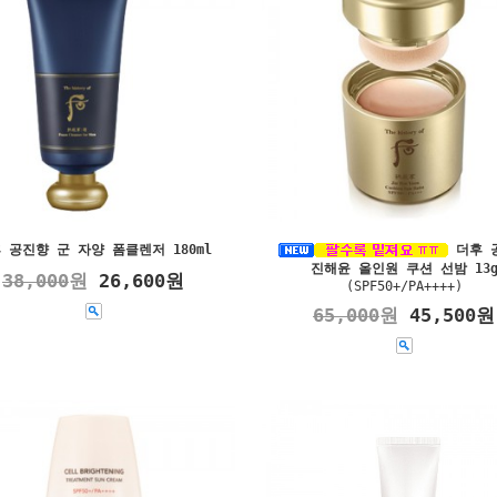
 공진향 군 자양 폼클렌저 180ml
더후 
진해윤 올인원 쿠션 선밤 13
38,000
원
26,600원
(SPF50+/PA++++)
65,000
원
45,500원