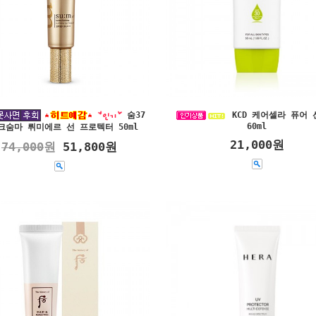
숨37
KCD 케어셀라 퓨어 
60ml
크숨마 뤼미에르 선 프로텍터 50ml
21,000원
74,000
원
51,800원