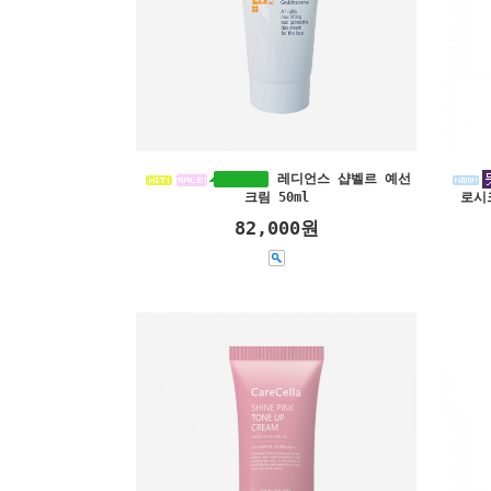
레디언스 샵벨르 예선
크림 50ml
로시
82,000원