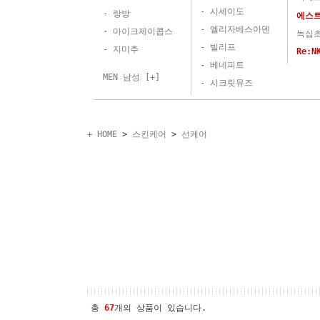
- 시세이도
- 랑방
에스
- 엘리자베스아덴
- 마이크제이콥스
녹십
- 빌리프
- 지미추
Re:
- 베네피트
MEN 남성 [+]
- 시크릿뮤즈
+ HOME
>
스킨케어
>
선케어
총
67
개의 상품이 있습니다.