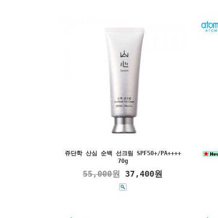
쥬단학 산심 순백 선크림 SPF50+/PA++++
70g
55,000
원
37,400원