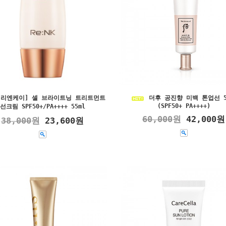
K[리엔케이] 셀 브라이트닝 트리트먼트
더후 공진향 미백 톤업선 5
(SPF50+ PA++++)
선크림 SPF50+/PA++++ 55ml
60,000
원
42,000원
38,000
원
23,600원