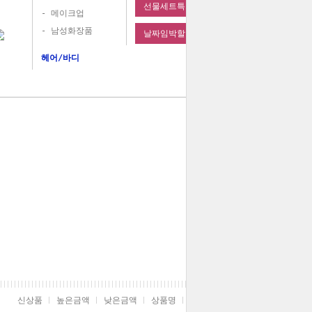
선물세트특가
- 메이크업
- 남성화장품
날짜임박할인
헤어/바디
신상품
높은금액
낮은금액
상품명
판매순위