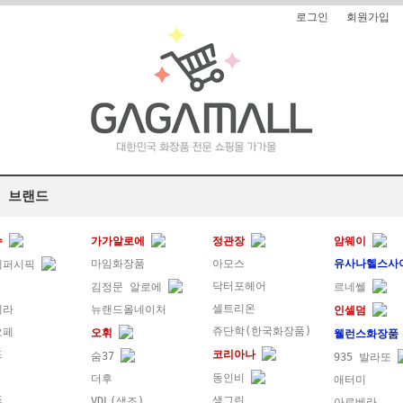
로그인
회원가입
 브랜드
수
가가알로에
정관장
암웨이
마임화장품
아모스
유사나헬스사
레퍼시픽
닥터포헤어
김정문 알로에
르네쎌
셀트리온
메라
뉴랜드올네이처
인셀덤
쥬단학(한국화장품)
오페
오휘
웰런스화장
드
코리아나
숨37
935 발라또
동인비
더후
애터미
즈
생그린
VDL(색조)
아르베라