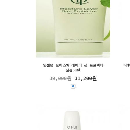
인셀덤 모이스쳐 레이어 선 프로텍터
더후
선젤50ml
39,000
원
31,200원