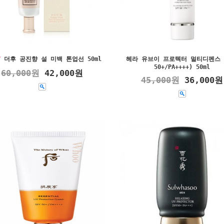
더후 공진향 설 미백 톤업선 50ml
헤라 유브이 프로텍터 멀티디펜스 (
50+/PA++++) 50ml
60,000
원
42,000원
45,000
원
36,000원