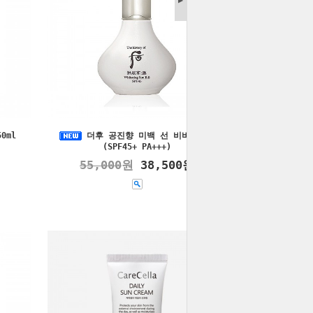
▶
0ml
더후 공진향 미백 선 비비 40ml
(SPF45+ PA+++)
55,000
원
38,500원